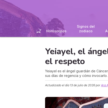
Signos del
Horóscopos
zodiaco
A
Yeiayel, el ánge
el respeto
Yeiayel es el ángel guardián de Cáncer n
sus días de regencia y cómo invocarlo.
Actualizado el día
13 de julio de 2026
por
Ara A