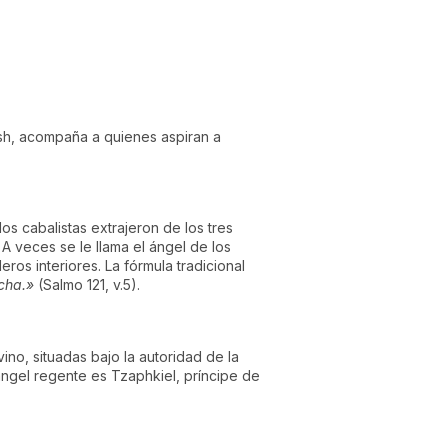
, acompaña a quienes aspiran a
os cabalistas extrajeron de los tres
. A veces se le llama el ángel de los
os interiores. La fórmula tradicional
cha.»
(Salmo 121, v.5).
vino, situadas bajo la autoridad de la
arcángel regente es Tzaphkiel, príncipe de