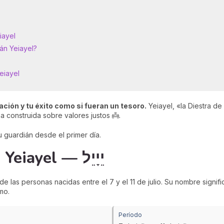
iayel
án Yeiayel?
eiayel
ación y tu éxito como si fueran un tesoro.
Yeiayel, «la Diestra de
a construida sobre valores justos 👼.
 tu guardián desde el primer día.
Características de Yeiayel — יֵיָיֵל
de las personas nacidas entre el 7 y el 11 de julio. Su nombre signif
smo.
Período