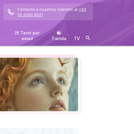
Contacta a nuestros videntes al
+52
55 5350 9521
💌 Tarot por
🛍
email
️Tienda
TV