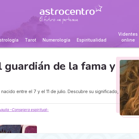
Videntes
strología
Tarot
Numerología
Espiritualidad
online
l guardián de la fama y
acido entre el 7 y el 11 de julio. Descubre su significado,
quila -Consejera espiritual-