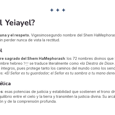
✦ ✦ ✦
l Yeiayel?
tuna y el respeto.
Vigesimosegundo nombre del Shem HaMephorash
in perder nunca de vista la rectitud.
l
re sagrado del Shem HaMephorash
: los 72 nombres divinos que l
 nombre hebreo
יֵיָיֵל
se traduce literalmente como
«la Diestra de Dios»
 íntegros, pues protege tanto los caminos del mundo como los sender
es:
«El Señor es tu guardador; el Señor es tu sombra a tu mano dere
élica
os
: esas potencias de justicia y estabilidad que sostienen el trono di
ilibrio entre el cielo y la tierra y transmiten la justicia divina. Su 
ión y de la comprensión profunda.