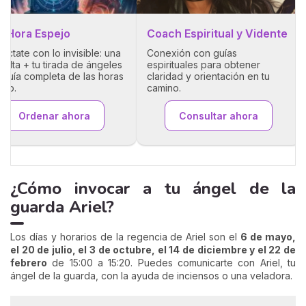
x Hora Espejo
Coach Espiritual y Vidente
éctate con lo invisible: una
Conexión con guías
sulta + tu tirada de ángeles
espirituales para obtener
a guía completa de las horas
claridad y orientación en tu
ejo.
camino.
Ordenar ahora
Consultar ahora
¿Cómo invocar a tu ángel de la
guarda Ariel?
Los días y horarios de la regencia de Ariel son el
6 de mayo,
el 20 de julio, el 3 de octubre, el 14 de diciembre y el 22 de
febrero
de 15:00 a 15:20. Puedes comunicarte con Ariel, tu
ángel de la guarda, con la ayuda de inciensos o una veladora.