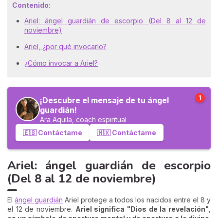
Contenido:
Ariel: ángel guardián de escorpio (Del 8 al 12 de
noviembre)
Ariel, ¿por qué invocarlo?
¿Cómo invocar a Ariel?
1
¡Descubre el mensaje de tu ángel
guardián!
Ara Aquila, coach espiritual
🇪🇸 Contáctame
🇲🇽 Contáctame
Ariel: ángel guardián de escorpio
(Del 8 al 12 de noviembre)
El
ángel guardián
Ariel protege a todos los nacidos entre el 8 y
el 12 de noviembre.
Ariel significa "Dios de la revelación",