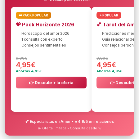
👑 PACK POPULAR
⭐ POPULAR
💝 Pack Horizonte 2026
💕 Tarot del Amo
Horóscopo del amor 2026
Predicciones mes 
1 consulta con experto
Guía relacional deta
Consejos sentimentales
Consejos personali
9,90€
9,90€
4,95€
4,95€
Ahorras 4,95€
Ahorras 4,95€
👉 Descubrir la oferta
👉 Descubrir l
💕 Especialistas en Amor • ⭐ 4.9/5 en relaciones
💫 Oferta limitada • Consulta desde 1€