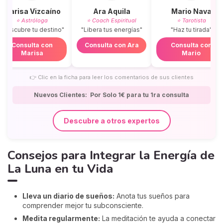
Marisa Vizcaíno
Ara Aquila
Mario Nava
⭐ Astróloga
⭐ Coach Espiritual
⭐ Tarotista
"Descubre tu destino"
"Libera tus energías"
"Haz tu tirada"
Consulta con
Consulta con Ara
Consulta con
Marisa
Mario
👉
Clic en la ficha para leer los comentarios de sus clientes
Nuevos Clientes: Por Solo 1€ para tu 1ra consulta
Descubre a otros expertos
Consejos para Integrar la Energía de
La Luna en tu Vida
Lleva un diario de sueños:
Anota tus sueños para
comprender mejor tu subconsciente.
Medita regularmente:
La meditación te ayuda a conectar