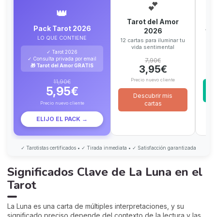
💕
👑
Tarot del Amor
Pack Tarot 2026
2026
12 c
LO QUE CONTIENE
12 cartas para iluminar tu
vida sentimental
✓ Tarot 2026
✓ Consulta privada por email
7,90€
🎁 Tarot del Amor GRATIS
3,95€
Precio nuevo cliente
11,90€
5,95€
Descubrir mis
cartas
Precio nuevo cliente
ELIJO EL PACK →
✓ Tarotistas certificados • ✓ Tirada inmediata • ✓ Satisfacción garantizada
Significados Clave de La Luna en el
Tarot
La Luna es una carta de múltiples interpretaciones, y su
significado preciso depende del contexto de la lectura y las