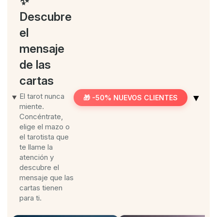
✨
Descubre
el
mensaje
de las
cartas
El tarot nunca
▼
🎁 -50% NUEVOS CLIENTES
miente.
Concéntrate,
elige el mazo o
el tarotista que
te llame la
atención y
descubre el
mensaje que las
cartas tienen
para ti.