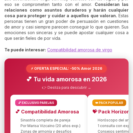
eso se comprometen tanto con el amor.
Consideran las
relaciones como asuntos duraderos y harán cualquier
cosa para proteger y cuidar a aquellos que valoran.
Estas
personas tienen un gran poder de persuasión en cuestiones
de amor y casi siempre parecen conseguir lo que quieren. Sus
emociones son sinceras y se puede apostar cualquier cosa a
que serán fieles de por vida.
Te puede interesar:
Compatibilidad amorosa de virgo
⚡ OFERTA ESPECIAL: -50% Amor 2026
💕 Tu vida amorosa en 2026
👉 Desliza para descubrir →
💕 EXCLUSIVO PAREJAS
👑 PACK POPULAR
💕 Compatibilidad Amorosa
💝 Pack Horizon
Sinastría completa de pareja
Horóscopo del amo
Por Marisa Vizcaíno (20 años exp.)
1 consulta con expe
Zonas de armonía y desafíos
Consejos sentiment