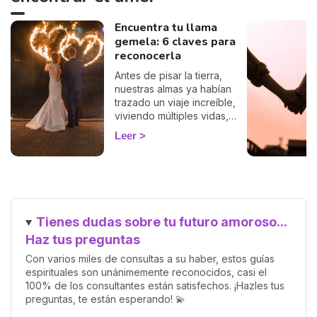
Encuentra tu llama
gemela: 6 claves para
reconocerla
Antes de pisar la tierra,
nuestras almas ya habían
trazado un viaje increíble,
viviendo múltiples vidas,
acumulando sabiduría y
Leer
preparándose para el
encuentro más significativo:
el reencuentro con nuestra
llama gemela. Esta conexión
profunda y única promete
una relación llena de amor,
Tienes dudas sobre tu futuro amoroso...
crecimiento y comprensión
mutua. Pero, ¿cómo saber
Haz tus preguntas
cuándo has encontrado a
Con varios miles de consultas a su haber, estos guías
esa persona especial?
espirituales son unánimemente reconocidos, casi el
100% de los consultantes están satisfechos. ¡Hazles tus
preguntas, te están esperando! 💫