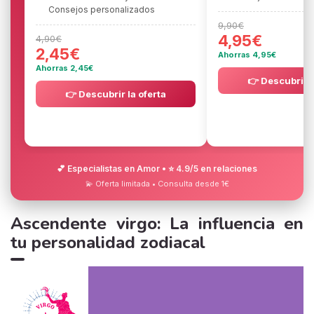
Consejos personalizados
9,90€
4,95€
4,90€
2,45€
Ahorras 4,95€
Ahorras 2,45€
👉 Descubrir l
👉 Descubrir la oferta
💕 Especialistas en Amor • ⭐ 4.9/5 en relaciones
💫 Oferta limitada • Consulta desde 1€
Ascendente virgo: La influencia en
tu personalidad zodiacal