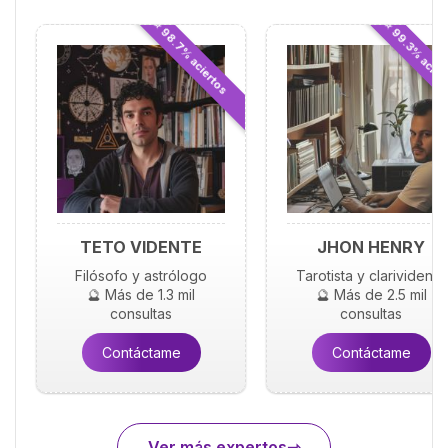
⭐ 98.7% aciertos
⭐ 99.3% acier
TETO VIDENTE
JHON HENRY
Filósofo y astrólogo
Tarotista y clarividente
🔮 Más de 1.3 mil
🔮 Más de 2.5 mil
consultas
consultas
Contáctame
Contáctame
Ver más expertos