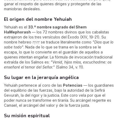
ganar el respeto de quienes diriges y protegerte de las
maniobras desleales.
El origen del nombre Yehuiah
Yehuiah es el
33.º nombre sagrado del Shem
HaMephorash
— los 72 nombres divinos que los cabalistas
extrajeron de los tres versículos del Éxodo (XIV, 19-21). Su
nombre hebreo
יְהוּיָה
se traduce literalmente como
"Dios que lo
sabe todo"
. Nada de lo que se trama en la sombra se le
escapa, lo que lo convierte en el guardián de aquellos a
quienes intentan engañar. La fórmula de invocación tradicional
extraída de los Salmos es:
"Venid, hijos míos, escuchadme: os
enseñaré el temor del Señor."
(Salmo 34, v. 11).
Su lugar en la jerarquía angélica
Yehuiah pertenece al coro de las
Potencias
— los guardianes
del equilibrio de las fuerzas, bajo la autoridad de la Sefirá
Gevurah, la del rigor y la justicia. Este coro vela por que el
poder nunca se transforme en tiranía. Su arcángel regente es
Camael, el arcángel del valor y de la fuerza justa.
Su misión espiritual