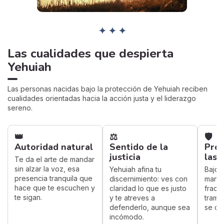
✦ ✦ ✦
Las cualidades que despierta
Yehuiah
Las personas nacidas bajo la protección de Yehuiah reciben
cualidades orientadas hacia la acción justa y el liderazgo
sereno.
👑
⚖️
🛡️
Autoridad natural
Sentido de la
Prot
justicia
las 
Te da el arte de mandar
sin alzar la voz, esa
Yehuiah afina tu
Bajo s
presencia tranquila que
discernimiento: ves con
manio
hace que te escuchen y
claridad lo que es justo
fraca
te sigan.
y te atreves a
tramp
defenderlo, aunque sea
se cie
incómodo.