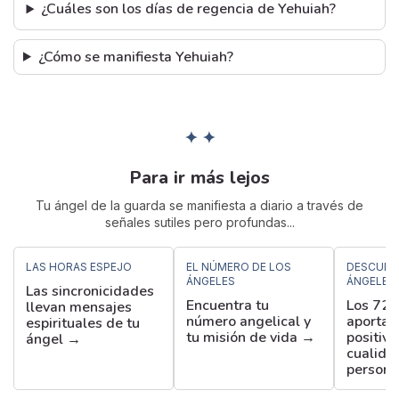
¿Cuáles son los días de regencia de Yehuiah?
¿Cómo se manifiesta Yehuiah?
✦ ✦
Para ir más lejos
Tu ángel de la guarda se manifiesta a diario a través de
señales sutiles pero profundas...
LAS HORAS ESPEJO
EL NÚMERO DE LOS
DESCUBR
ÁNGELES
ÁNGELES
Las sincronicidades
Encuentra tu
Los 72 
llevan mensajes
número angelical y
aportan
espirituales de tu
tu misión de vida →
positiva
ángel →
cualida
persona