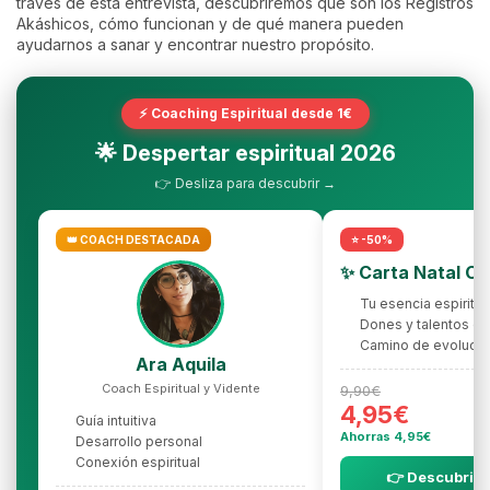
través de esta entrevista, descubriremos qué son los Registros
Akáshicos, cómo funcionan y de qué manera pueden
ayudarnos a sanar y encontrar nuestro propósito.
⚡ Coaching Espiritual desde 1€
🌟 Despertar espiritual 2026
👉 Desliza para descubrir →
👑 COACH DESTACADA
⭐ -50%
✨ Carta Natal C
Tu esencia espiritua
Dones y talentos oc
Camino de evolució
Ara Aquila
Coach Espiritual y Vidente
9,90€
4,95€
Guía intuitiva
Ahorras 4,95€
Desarrollo personal
Conexión espiritual
👉 Descubrir l