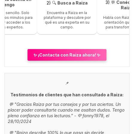
3)
💬
Conécta
2)
🔍
Busca a Raiza
Wengo
Raiza
o y sencillo. Solo
Encuentra a Raiza en la
Habla con Raiza y
 unos minutos para
plataforma y descubre por
orientación que 
te y acceder a los
qué es una experta en su
para transformar
res expertos.
campo.
✨ ¡Contacta con Raiza ahora! ✨
📌
Testimonios de clientes que han consultado a Raiza:
💬 "Gracias Raiza por tus consejos y por tus aciertos. Un
placer poder consultarte cuando me asaltan dudas. Tengo
plena confianza en tus lecturas." - 💜 fanny1978, el
28/10/2024
💬 "Raiza describe 100% lo que pasa sin decirle