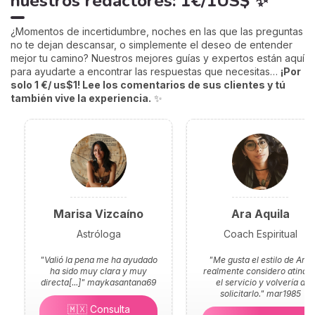
nuestros redactores: 1€/1US$ ✨
¿Momentos de incertidumbre, noches en las que las preguntas
no te dejan descansar, o simplemente el deseo de entender
mejor tu camino? Nuestros mejores guías y expertos están aquí
para ayudarte a encontrar las respuestas que necesitas…
¡Por
solo 1 €/ us$1! Lee los comentarios de sus clientes y tú
también vive la experiencia.
✨
Marisa Vizcaíno
Ara Aquila
Astróloga
Coach Espiritual
"Valió la pena me ha ayudado
"Me gusta el estilo de Ara,
ha sido muy clara y muy
realmente considero atinad
directa[...]"
maykasantana69
el servicio y volvería a
solicitarlo."
mar1985
🇲🇽 Consulta