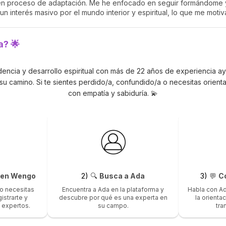
o en proceso de adaptación. Me he enfocado en seguir formándome y
n interés masivo por el mundo interior y espiritual, lo que me moti
a? 🌟
idencia y desarrollo espiritual con más de 22 años de experiencia 
n su camino. Si te sientes perdido/a, confundido/a o necesitas orient
con empatía y sabiduría. 💫
a en Wengo
2)
🔍
Busca a Ada
3)
💬
C
lo necesitas
Encuentra a Ada en la plataforma y
Habla con Ad
istrarte y
descubre por qué es una experta en
la orienta
 expertos.
su campo.
tra