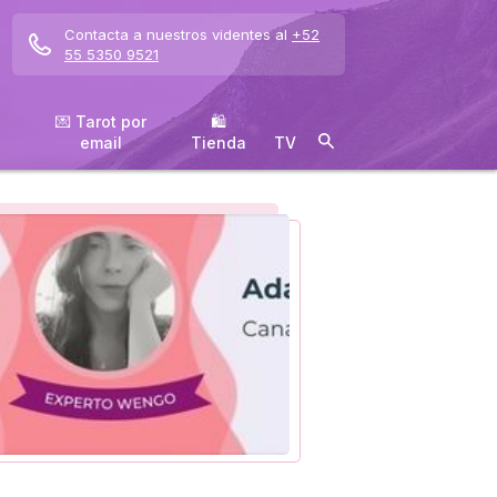
Contacta a nuestros videntes al
+52
55 5350 9521
💌 Tarot por
🛍
email
️Tienda
TV