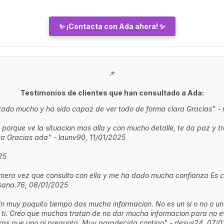
✨ ¡Contacta con Ada ahora! ✨
📌
Testimonios de clientes que han consultado a Ada:
ado mucho y ha sido capaz de ver todo de forma clara Gracias" - 
porque ve la situacion mas alla y con mucho detalle, te da paz y 
ta Gracias ada" - launv90, 11/01/2025
25
imera vez que consulto con ella y me ha dado mucha confianza Es c
rosana.76, 08/01/2025
n muy poquito tiempo das mucha informacion. No es un si o no o un 
e ti. Creo que muchas tratan de no dar mucha informacion para no e
tras que uno ni pregunta. Muy agradecida contigo" - desus24, 07/