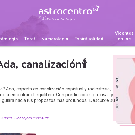
Videntes
strología
Tarot
Numerología
Espiritualidad
online
da, canalización🕯️
a? Ada, experta en canalización espiritual y radiestesia,
te a encontrar el equilibrio. Con predicciones precisas y
e guiará hacia tus propósitos más profundos. ¡Descubre su
 Aquila -Consejera espiritual-