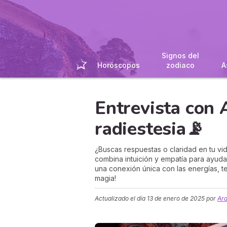
Signos del
Horóscopos
zodiaco
A
Entrevista con A
radiestesia📡
¿Buscas respuestas o claridad en tu vid
combina intuición y empatía para ayudar
una conexión única con las energías, t
magia!
Actualizado el día
13 de enero de 2025
por
Ara