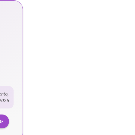
ento,
/2025
 ✨