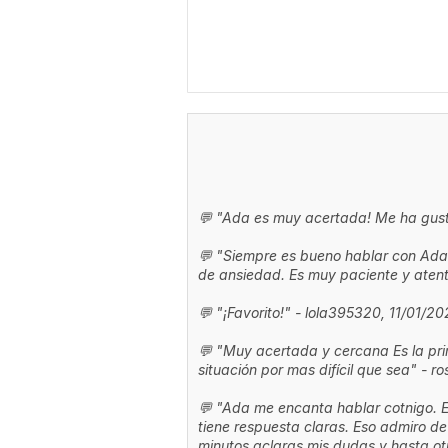
💬 "Ada es muy acertada! Me ha gust
💬 "Siempre es bueno hablar con Ada 
de ansiedad. Es muy paciente y aten
💬 "¡Favorito!" - lola395320, 11/01/20
💬 "Muy acertada y cercana Es la pr
situación por mas difícil que sea" - 
💬 "Ada me encanta hablar cotnigo. E
tiene respuesta claras. Eso admiro d
minutos aclaras mis dudas y hasta o