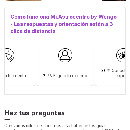
ligereza. La guía de Marisa.
Cómo funciona Mi.Astrocentro by Wengo
- Las respuestas y orientación están a 3
clics de distancia
3)
💬 Conéctat
rea tu cuenta
2)
🔍 Elige a tu experto
expert
Haz tus preguntas
Con varios miles de consultas a su haber, estos guías