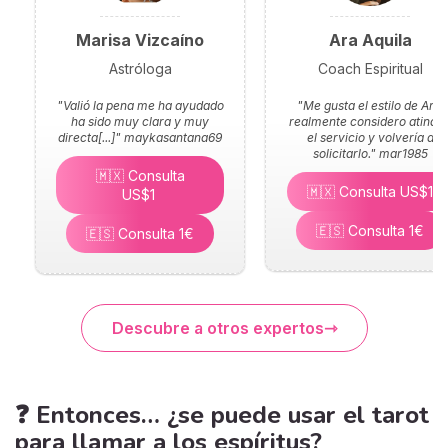
Marisa Vizcaíno
Ara Aquila
Astróloga
Coach Espiritual
"Valió la pena me ha ayudado
"Me gusta el estilo de Ara,
ha sido muy clara y muy
realmente considero atinad
directa[...]"
maykasantana69
el servicio y volvería a
solicitarlo."
mar1985
🇲🇽 Consulta
🇲🇽 Consulta US$1
US$1
🇪🇸 Consulta 1€
🇪🇸 Consulta 1€
Descubre a otros expertos
❓ Entonces… ¿se puede usar el tarot
para llamar a los espíritus?