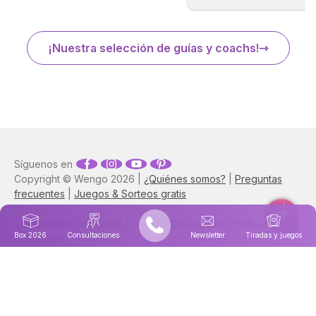
¡Nuestra selección de guías y coachs!
Síguenos en
Copyright © Wengo 2026 |
¿Quiénes somos?
|
Preguntas
frecuentes
|
Juegos & Sorteos gratis
Condiciones Generales
|
Gestion de cookies
|
Política de
Box 2026
Consultaciones
Newsletter
Tiradas y juegos
privacidad
Astrocentro también está disponible en
Francés
|
Italiano
|
Portugués
|
Inglés