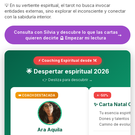
💡 En su vertiente espiritual, el tarot no busca invocar
entidades externas, sino explorar el inconsciente y conectar
con la sabiduría interior.
Consulta con Silvia y descubre lo que las cartas
quieren decirte 🔮 Empezar mi lectura
⚡ Coaching Espiritual desde 1€
🌟 Despertar espiritual 2026
👉 Desliza para descubrir →
👑 COACH DESTACADA
⭐ -50%
✨ Carta Natal C
Tu esencia espiritua
Dones y talentos oc
Camino de evolució
Ara Aquila